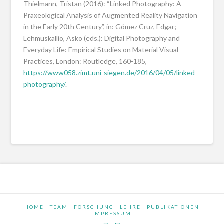
Thielmann, Tristan (2016): “Linked Photography: A
Praxeological Analysis of Augmented Reality Navigation
in the Early 20th Century”, in: Gómez Cruz, Edgar;
Lehmuskallio, Asko (eds.): Digital Photography and
Everyday Life: Empirical Studies on Material Visual
Practices, London: Routledge, 160-185,
https://www058.zimt.uni-siegen.de/2016/04/05/linked-
photography/
.
HOME
TEAM
FORSCHUNG
LEHRE
PUBLIKATIONEN
IMPRESSUM