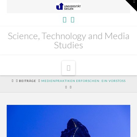
To
th
W
Science, Technology and Media
Studies
Navigation
HOME
BEITRÄGE
MEDIENPRAKTIKEN ERFORSCHEN: EIN VORSTOSS